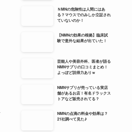
ＮMNの危険性は人間にはあ
る？マウスでのみしか立証され
ていないのか！
【NMNの効果の根拠】臨床試
験で意外な結果が出ていた！
芸能人や美容外科、医者が語る
NMNサプリの口コミまとめ！
よっぽど説得力ありｗ
NMNサプリが売っている実店
舗があるお店！有名ドラックス
トアなど販売されてる？
で
NMNの点滴の料金や効果は？
21社調べて見た♪