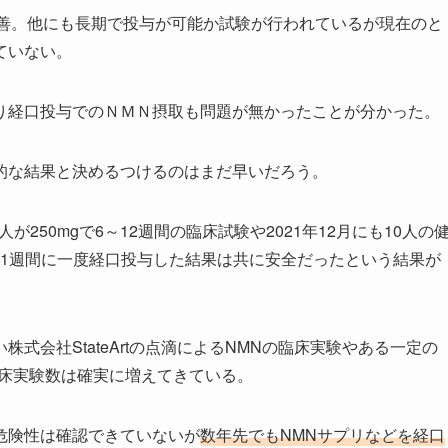
改善。他にも長期で投与が可能か試験が行われているが現在のと
ていない。
り経口投与でのＮＭＮ摂取も問題が無かったことが分かった。
的な結果と決めるつけるのはまだ早いだろう。
が250mgで6～12週間の臨床試験や2021年12月にも
10人の
段階的に1週間に一度経口投与した結果は共に安全だったという結果が
式会社StateArtの点滴によるNMNの臨床実験やある一定の
臨床実験数は確実に増えてきている。
危険性は確認できていないが
数年先でもNMNサプリなどを経口