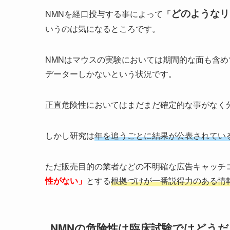
どのようなリ
NMNを経口投与する事によって
「
いうのは気になるところです。
NMNはマウスの実験においては期間的な面も含
データーしかないという状況です。
正直危険性においてはまだまだ確定的な事がなく
しかし研究は
年を追うごとに結果が公表されてい
ただ販売目的の業者などの不明確な広告キャッチ
性がない」
とする
根拠づけが一番説得力のある情
NMNの危険性は臨床試験ではどう