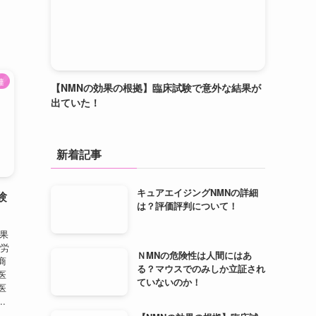
連
【NMNの効果の根拠】臨床試験で意外な結果が
出ていた！
新着記事
キュアエイジングNMNの詳細
験
は？評価評判について！
果
生労
ＮMNの危険性は人間にはあ
商
る？マウスでのみしか立証され
医
ていないのか！
医
.