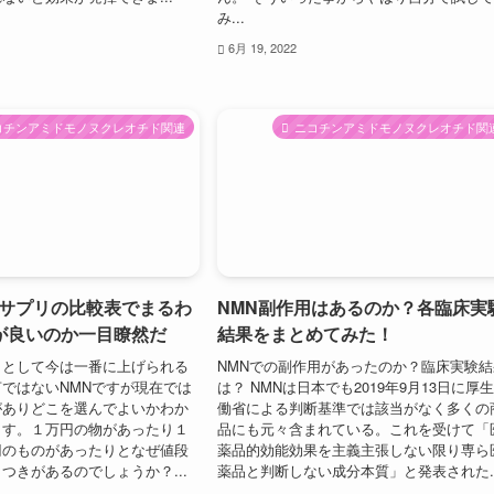
み...
6月 19, 2022
コチンアミドモノヌクレオチド関連
ニコチンアミドモノヌクレオチド関
Nサプリの比較表でまるわ
NMN副作用はあるのか？各臨床実
が良いのか一目瞭然だ
結果をまとめてみた！
リとして今は一番に上げられる
NMNでの副作用があったのか？臨床実験結
ではないNMNですが現在では
は？ NMNは日本でも2019年9月13日に厚
がありどこを選んでよいかわか
働省による判断基準では該当がなく多くの
ます。１万円の物があったり１
品にも元々含まれている。これを受けて「
円のものがあったりとなぜ値段
薬品的効能効果を主義主張しない限り専ら
つきがあるのでしょうか？...
薬品と判断しない成分本質」と発表された..