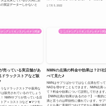
年の実証データーしかないと
7月 5, 2022
コチンアミドモノヌクレオチド関連
ニコチンアミドモノヌクレオチド関
リが売っている実店舗があ
NMNの点滴の料金や効果は？21社
名ドラックストアなど販
べて見た♪
？
NMNはサプリばかりではなく点滴を打って
NADを増やすこともできます。NMN点滴
ようなドラックストアや薬局な
て？料金や効果について説明して行きます
リは販売されているのでしょう
【NMN点滴が効果があるのか？】 一般的
！ NMNサプリが売っている店
滴と言うのは即効性に優れています。サプ
トア＋コストコなど ■マツモ
よりも体に直接打つわけですから胃酸の影