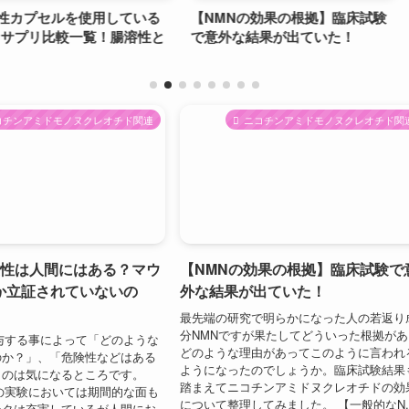
使用している
【NMNの効果の根拠】臨床試験
NMN副作
一覧！腸溶性と
で意外な結果が出ていた！
実験結果を
コチンアミドモノヌクレオチド関連
ニコチンアミドモノヌクレオチド関
険性は人間にはある？マウ
【NMNの効果の根拠】臨床試験で
か立証されていないの
外な結果が出ていた！
最先端の研究で明らかになった人の若返り
分NMNですが果たしてどういった根拠があ
与する事によって「どのような
どのような理由があってこのように言われ
のか？」、「危険性などはある
ようになったのでしょうか。臨床試験結果
うのは気になるところです。
踏まえてニコチンアミドヌクレオチドの効
の実験においては期間的な面も
について整理してみました。 【一般的なN..
ータは充実しているが人間にお