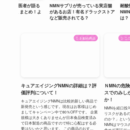
者が語る
NMNサプリが売っている実店舗
耐酸性カプセルを
とめ！よ
があるお店！有名ドラックストア
NMNサプリ比較
など販売されてる？
は？
お勧め商品
ニ
キュアエイジングNMNの詳細は？評
ＮMNの危
価評判について！
スでのみし
か！
キュアエイジングNMNは比較的新しい商品で
新発売という感じです。現在はお客様はじめ
NMNを経口投
ましてキャンペーン中で80％OFFです。 企業
リスクがある
規模は大きくありませんが日本食品検査済み
のか？」とい
で日本製造の商品ですので特に心配はする必
NMNはマウス
要はないかと思います。 この商品のおす...
含めて実証デ