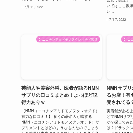
いてはここ数
7月 11, 2022
い...
7月 7, 2022
ニコチンアミドモノヌクレオチド関連
ニ
芸能人や美容外科、医者が語るNMN
NMNサプ
サプリの口コミまとめ！よっぽど説
るお店！有
得力ありｗ
売されてる
【NMN（ニコチンアミドモノヌクレオチド）
実店舗がある
有力な口コミ！】 多くの著名人が噂する
どでNMNサプ
NMN（ニコチンアミドモノヌクレオチド）サ
か？探してみた
プリメントとはどのようなものなのでしょう
は？ドラックス