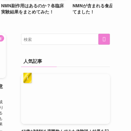
用はあるのか？各臨床
NMNが含まれる食品は？まとめ
キュア
まとめてみた！
てました！
は？評
連
人気記事
意
成
り
る
も
果
.
47歳がNMNを実際飲んでみた体験談！結果を記