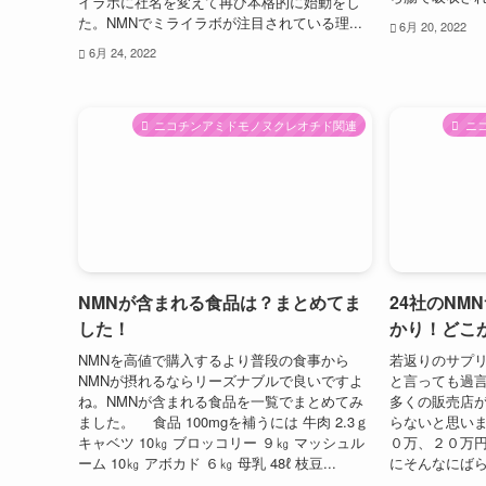
イラボに社名を変えて再び本格的に始動をし
た。NMNでミライラボが注目されている理...
6月 20, 2022
6月 24, 2022
ニコチンアミドモノヌクレオチド関連
ニ
NMNが含まれる食品は？まとめてま
24社のNM
した！
かり！どこ
NMNを高値で購入するより普段の食事から
若返りのサプ
NMNが摂れるならリーズナブルで良いですよ
と言っても過言
ね。NMNが含まれる食品を一覧でまとめてみ
多くの販売店
ました。 食品 100mgを補うには 牛肉 2.3ｇ
らないと思い
キャベツ 10㎏ ブロッコリー ９㎏ マッシュル
０万、２０万
ーム 10㎏ アボカド ６㎏ 母乳 48ℓ 枝豆...
にそんなにばら