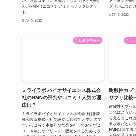
か？効果は本当にあるのでしょうか？各著名
トキヨシNMN
人がNMN（ニコチンアミドモノヌクレオチ
プリが二つだけ
ド）...
7月 2, 2022
7月 5, 2022
NMN販売会社
ニ
ミライラボ バイオサイエンス株式会
耐酸性カプ
社のNMNの評判や口コミ！人気の理
サプリ比較
由は？
耐酸性カプセ
これはどういっ
ミライラボバイオサイエンス株式会社は旧新
て見るとこれ
興和製薬株式会社で設立は1977年と早いので
要な事だという
すがしばらく本格的な営業を行っておらず２
NMNは腸で吸
０１４年にサプリメント販売をするためミラ
ら腸で吸収され