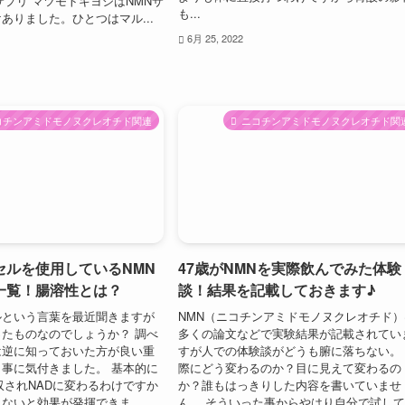
サプリ マツモトキヨシはNMNサ
も...
ありました。ひとつはマル...
6月 25, 2022
コチンアミドモノヌクレオチド関連
ニコチンアミドモノヌクレオチド関
セルを使用しているNMN
47歳がNMNを実際飲んでみた体験
一覧！腸溶性とは？
談！結果を記載しておきます♪
ルという言葉を最近聞きますが
NMN（ニコチンアミドモノヌクレオチド）
たものなのでしょうか？ 調べ
多くの論文などで実験結果が記載されてい
は逆に知っておいた方が良い重
すが人での体験談がどうも腑に落ちない。
事に気付きました。 基本的に
際にどう変わるのか？目に見えて変わるの
収されNADに変わるわけですか
か？誰もはっきりした内容を書いていませ
ないと効果が発揮できま...
ん。 そういった事からやはり自分で試し