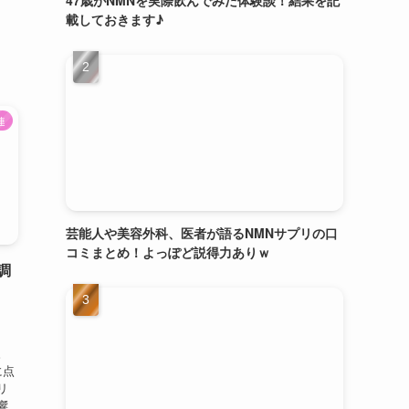
載しておきます♪
連
芸能人や美容外科、医者が語るNMNサプリの口
コミまとめ！よっぽど説得力ありｗ
調
っ
。
に点
リ
響